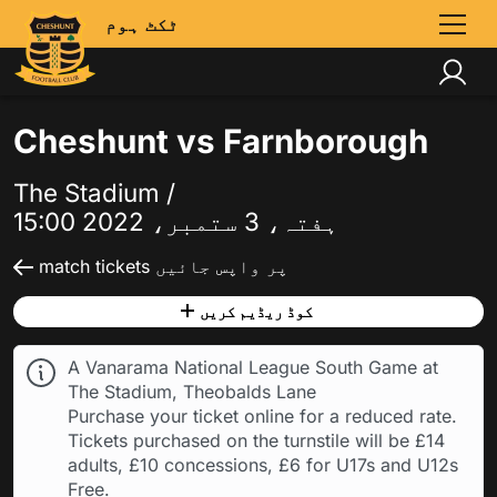
ٹکٹ ہوم
Cheshunt vs Farnborough
The Stadium /
ہفتہ، 3 ستمبر، 2022 15:00
match tickets پر واپس جائیں
کوڈ ریڈیم کریں
A Vanarama National League South Game at
The Stadium, Theobalds Lane
Purchase your ticket online for a reduced rate.
Tickets purchased on the turnstile will be £14
adults, £10 concessions, £6 for U17s and U12s
Free.