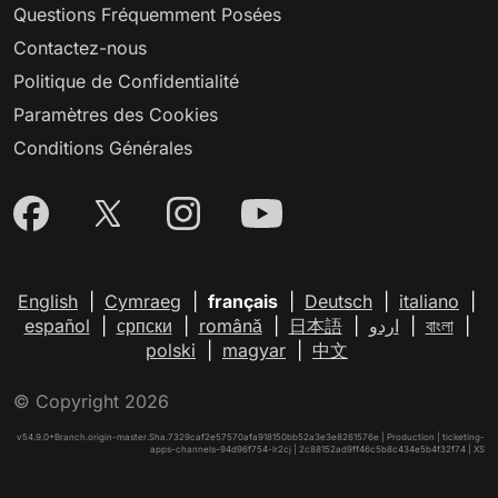
Questions Fréquemment Posées
Contactez-nous
Politique de Confidentialité
Paramètres des Cookies
Conditions Générales
English
|
Cymraeg
|
français
|
Deutsch
|
italiano
|
español
|
српски
|
română
|
日本語
|
اردو
|
বাংলা
|
polski
|
magyar
|
中文
© Copyright 2026
v54.9.0+Branch.origin-master.Sha.7329caf2e57570afa918150bb52a3e3e8261576e | Production | ticketing-
apps-channels-94d96f754-lr2cj | 2c88152ad9ff46c5b8c434e5b4f32f74 |
XS