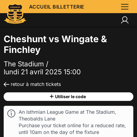
ACCUEIL BILLETTERIE
Cheshunt vs Wingate &
Finchley
The Stadium /
lundi 21 avril 2025 15:00
retour à match tickets
Utiliser le code
An Isthmian League Game at The Stadium,
Theobalds Lane
Purchase your ticket online for a reduced rate,
until 10am on the day of the fixture