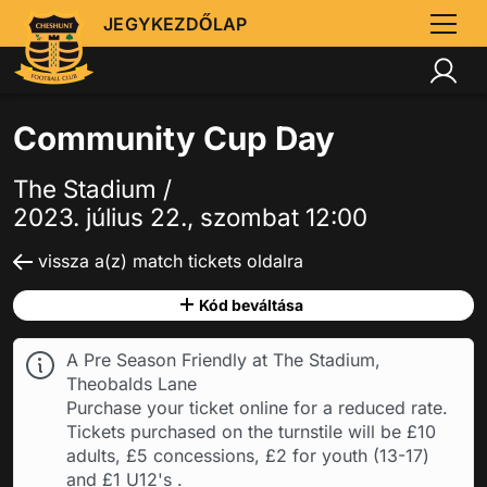
JEGYKEZDŐLAP
Community Cup Day
The Stadium /
2023. július 22., szombat 12:00
vissza a(z) match tickets oldalra
Kód beváltása
A Pre Season Friendly at The Stadium,
Theobalds Lane
Purchase your ticket online for a reduced rate.
Tickets purchased on the turnstile will be £10
adults, £5 concessions, £2 for youth (13-17)
and £1 U12's .