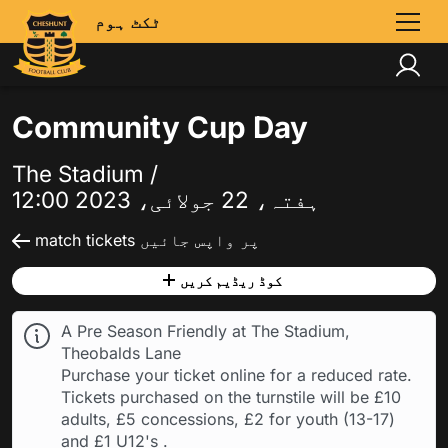
ٹکٹ ہوم
Community Cup Day
The Stadium /
ہفتہ، 22 جولائی، 2023 12:00
match tickets پر واپس جائیں
کوڈ ریڈیم کریں
A Pre Season Friendly at The Stadium,
Theobalds Lane
Purchase your ticket online for a reduced rate.
Tickets purchased on the turnstile will be £10
adults, £5 concessions, £2 for youth (13-17)
and £1 U12's .