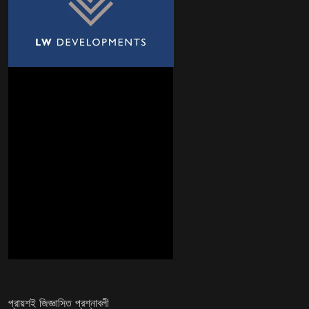
প্রায়শই জিজ্ঞাসিত প্রশ্নাবলী