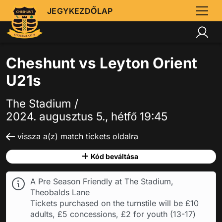
JEGYKEZDŐLAP
Cheshunt vs Leyton Orient
U21s
The Stadium /
2024. augusztus 5., hétfő 19:45
vissza a(z) match tickets oldalra
Kód beváltása
A Pre Season Friendly at The Stadium,
Theobalds Lane
Tickets purchased on the turnstile will be £10
adults, £5 concessions, £2 for youth (13-17)