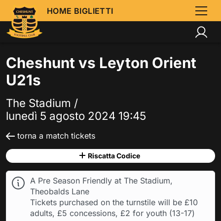
HOME BIGLIETTI
Cheshunt vs Leyton Orient
U21s
The Stadium /
lunedì 5 agosto 2024 19:45
torna a match tickets
Riscatta Codice
A Pre Season Friendly at The Stadium,
Theobalds Lane
Tickets purchased on the turnstile will be £10
adults, £5 concessions, £2 for youth (13-17)