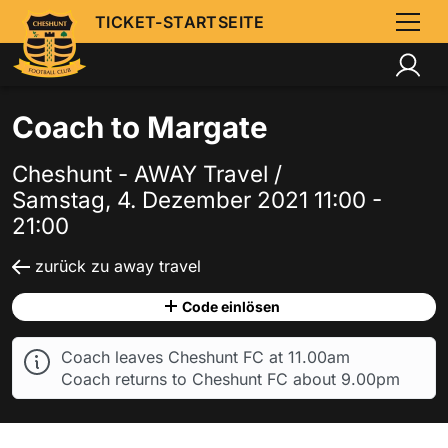
TICKET-STARTSEITE
Coach to Margate
Cheshunt - AWAY Travel /
Samstag, 4. Dezember 2021 11:00 -
21:00
zurück zu away travel
Code einlösen
Coach leaves Cheshunt FC at 11.00am
Coach returns to Cheshunt FC about 9.00pm