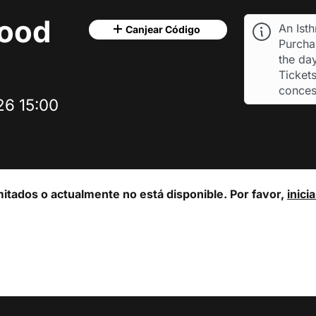
wood
An Ist
Canjear Código
Purchas
the day
Tickets
conces
26 15:00
mitados o actualmente no está disponible. Por favor,
inici