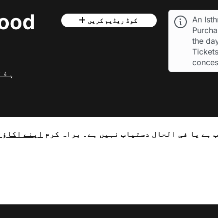
wood
An Ist
کوڈ ریڈیم کریں
Purchas
the day
Tickets
conces
ہفتہ، 18 اپ
 ہے یا فی الحال دستیاب نہیں ہے۔ براہ کرم
اپنے اکاؤنٹ