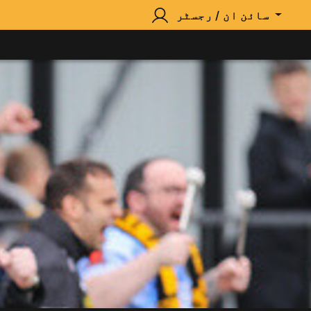
سائن ان / رجسٹر