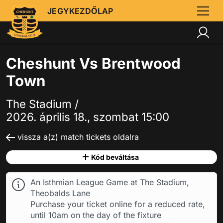
JEGYKEZDŐLAP
Cheshunt Vs Brentwood
Town
The Stadium /
2026. április 18., szombat 15:00
vissza a(z) match tickets oldalra
Kód beváltása
An Isthmian League Game at The Stadium,
Theobalds Lane
Purchase your ticket online for a reduced rate,
until 10am on the day of the fixture