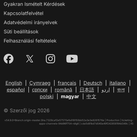
Gyakran Ismételt Kérdések
Kapcsolatfelvétel
Adatvédelmi irányelvek
Süti beállítások
Felhasználási feltételek
English
|
Cymraeg
|
français
|
Deutsch
|
italiano
|
español
|
српски
|
română
|
日本語
|
اردو
|
বাংলা
|
polski
|
magyar
|
中文
© Szerzői jog 2026
v54.9.0+Branch.origin-master.Sha.7329caf2e57570afa918150bb52a3e3e8261576e | Production | ticketing-
apps-channels-94d96f754-rdlg6 | cda5d81bd7d040a49f242858194d349c |
XS