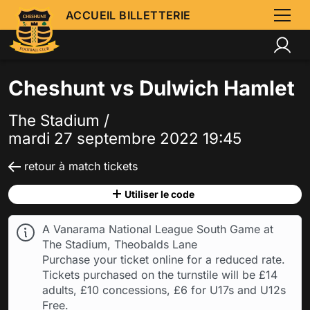
ACCUEIL BILLETTERIE
Cheshunt vs Dulwich Hamlet
The Stadium /
mardi 27 septembre 2022 19:45
retour à match tickets
Utiliser le code
A Vanarama National League South Game at
The Stadium, Theobalds Lane
Purchase your ticket online for a reduced rate.
Tickets purchased on the turnstile will be £14
adults, £10 concessions, £6 for U17s and U12s
Free.