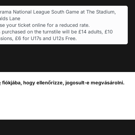
rama National League South Game at The Stadium,
lds Lane
e your ticket online for a reduced rate.
 purchased on the turnstile will be £14 adults, £10
sions, £6 for U17s and U12s Free.
e
fiókjába, hogy ellenőrizze, jogosult-e megvásárolni.