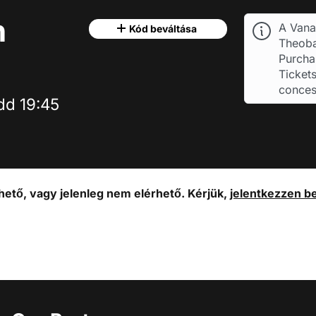
h
A Vana
Kód beváltása
Theoba
Purchas
Tickets
conces
dd 19:45
ető, vagy jelenleg nem elérhető. Kérjük,
jelentkezzen b