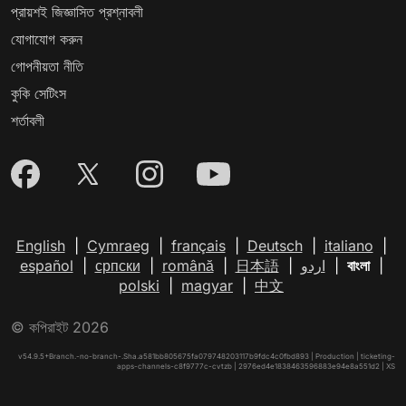
প্রায়শই জিজ্ঞাসিত প্রশ্নাবলী
যোগাযোগ করুন
গোপনীয়তা নীতি
কুকি সেটিংস
শর্তাবলী
English
|
Cymraeg
|
français
|
Deutsch
|
italiano
|
español
|
српски
|
română
|
日本語
|
اردو
|
বাংলা
|
polski
|
magyar
|
中文
© কপিরাইট 2026
v54.9.5+Branch.-no-branch-.Sha.a581bb805675fa079748203117b9fdc4c0fbd893 | Production | ticketing-
apps-channels-c8f9777c-cvtzb | 2976ed4e1838463596883e94e8a551d2 |
XS