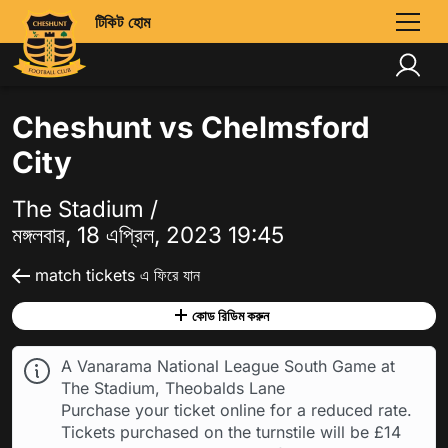
টিকিট হোম
Cheshunt vs Chelmsford
City
The Stadium /
মঙ্গলবার, 18 এপ্রিল, 2023 19:45
match tickets এ ফিরে যান
কোড রিডিম করুন
A Vanarama National League South Game at
The Stadium, Theobalds Lane
Purchase your ticket online for a reduced rate.
Tickets purchased on the turnstile will be £14