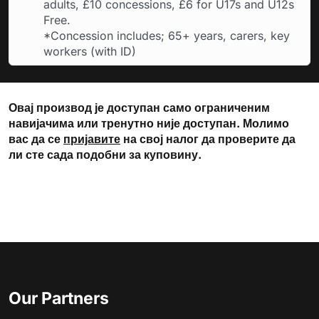
adults, £10 concessions, £6 for U17s and U12s
Free.
*Concession includes; 65+ years, carers, key
workers (with ID)
Овај производ је доступан само ограниченим
навијачима или тренутно није доступан. Молимо
вас да се
пријавите
на свој налог да проверите да
ли сте сада подобни за куповину.
Our Partners