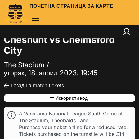
ПОЧЕТНА СТРАНИЦА ЗА КАРТЕ
Cheshunt vs Chelmsford
City
The Stadium /
уторак, 18. април 2023. 19:45
назад на match tickets
Искористи код
A Vanarama National League South Game at
The Stadium, Theobalds Lane
Purchase your ticket online for a reduced rate.
Tickets purchased on the turnstile will be £14