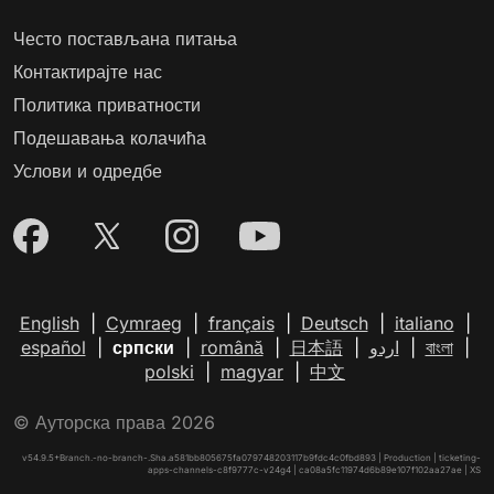
Често постављана питања
Контактирајте нас
Политика приватности
Подешавања колачића
Услови и одредбе
English
|
Cymraeg
|
français
|
Deutsch
|
italiano
|
español
|
српски
|
română
|
日本語
|
اردو
|
বাংলা
|
polski
|
magyar
|
中文
© Ауторска права 2026
v54.9.5+Branch.-no-branch-.Sha.a581bb805675fa079748203117b9fdc4c0fbd893 | Production | ticketing-
apps-channels-c8f9777c-v24g4 | ca08a5fc11974d6b89e107f102aa27ae |
XS