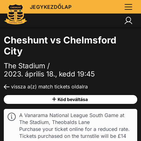
JEGYKEZDŐLAP
Cheshunt vs Chelmsford
City
The Stadium /
2023. április 18., kedd 19:45
vissza a(z) match tickets oldalra
Kód beváltása
A Vanarama National League South Game at
The Stadium, Theobalds Lane
Purchase your ticket online for a reduced rate.
Tickets purchased on the turnstile will be £14