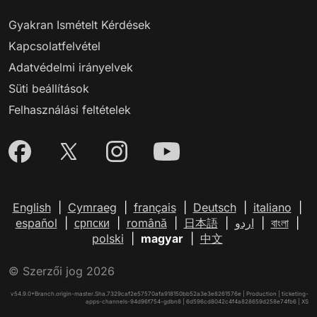
Gyakran Ismételt Kérdések
Kapcsolatfelvétel
Adatvédelmi irányelvek
Süti beállítások
Felhasználási feltételek
English
|
Cymraeg
|
français
|
Deutsch
|
italiano
|
español
|
српски
|
română
|
日本語
|
اردو
|
বাংলা
|
polski
|
magyar
|
中文
© Szerzői jog 2026
v54.9.0+Branch.origin-master.Sha.7329caf2e57570afa918150bb52a3e3e8261576e | Production | ticketing-
apps-channels-94d96f754-gdbn8 | 6d596cd8042c4f4a828659d258e74fb6 |
XS