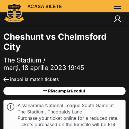
ACASĂ BILETE
Cheshunt vs Chelmsford
City
The Stadium /
marți, 18 aprilie 2023 19:45
înapoi la match tickets
Răscumpără codul
A Vanarama National League South Game at
The Stadium, Theobalds Lane
Purchase your ticket online for a reduced rate.
Tickets purchased on the turnstile will be £14