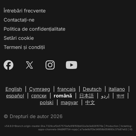
Întrebări frecvente
Contactați-ne
Politica de confidențialitate
Setări cookie
Termeni și condiții
English
|
Cymraeg
|
français
|
Deutsch
|
italiano
|
español
|
српски
|
română
|
日本語
|
اردو
|
বাংলা
|
polski
|
magyar
|
中文
© Drepturi de autor 2026
v54.9.0+Branch.origin-master.Sha.7329caf2e57570afa918150bb52a3e3e8261576e | Production | ticketing-
apps-channels-94d96f754-nqxjs | a7ade8d113e34958b059693c37b87e63 |
XS